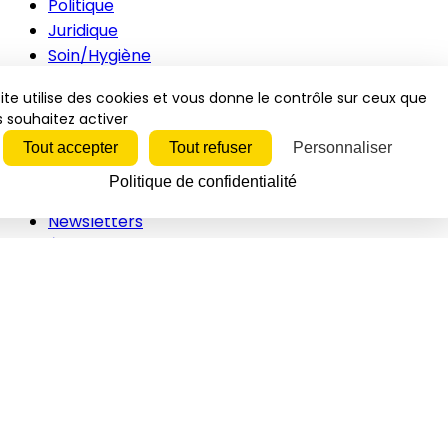
Politique
Juridique
Soin/Hygiène
Animations
ite utilise des cookies et vous donne le contrôle sur ceux que
Innovations
 souhaitez activer
RH
Tout accepter
Tout refuser
Personnaliser
Inspirations
Vidéos
Politique de confidentialité
Newsletters
Événements
Vidéos
Interviews
Études/Dossiers
Politique
Juridique
Soin/hygiène
Animations
Innovations