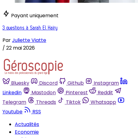
Payant uniquement
3 questions à Sarah El Haïry
Par
Juliette Viatte
/
22 mai 2026
Bluesky
Discord
Github
Instagram
Linkedin
Mastodon
Pinterest
Reddit
Telegram
Threads
Tiktok
Whatsapp
Youtube
RSS
Actualités
Economie