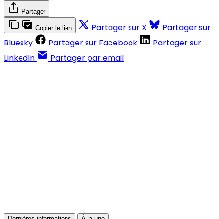
Partager
Partager sur X
Partager sur
Copier le lien
Bluesky
Partager sur Facebook
Partager sur
LinkedIn
Partager par email
Contenus réservés aux abonnés
S'abonner
Déjà abonné ?
Se connecter
Dernières informations
À la une