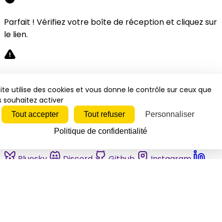
Parfait ! Vérifiez votre boîte de réception et cliquez sur
le lien.
Désolé, une erreur s'est produite. Veuillez réessayer.
ite utilise des cookies et vous donne le contrôle sur ceux que
 souhaitez activer
Fermer
Tout accepter
Tout refuser
Personnaliser
Politique de confidentialité
Bluesky
Discord
Github
Instagram
Linkedin
Mastodon
Pinterest
Reddit
Telegram
Threads
Tiktok
Whatsapp
Youtube
RSS