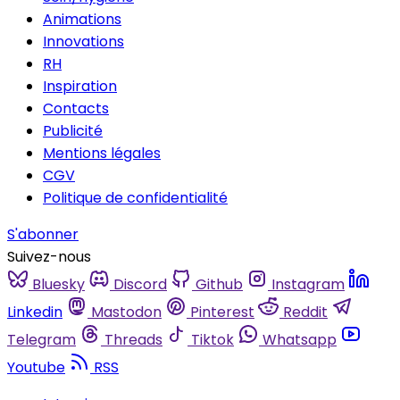
Animations
Innovations
RH
Inspiration
Contacts
Publicité
Mentions légales
CGV
Politique de confidentialité
S'abonner
Suivez-nous
Bluesky
Discord
Github
Instagram
Linkedin
Mastodon
Pinterest
Reddit
Telegram
Threads
Tiktok
Whatsapp
Youtube
RSS