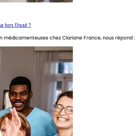
ique hors Ehpad ?
n médicamenteuses chez Clariane France, nous répond :