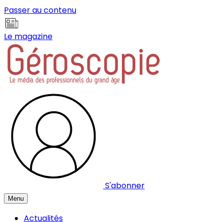
Panneau de gestion des cookies
Passer au contenu
Le magazine
S'abonner
Menu
Actualités