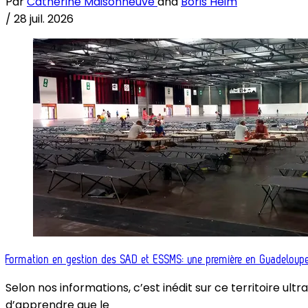
Par
Catherine Maisonneuve
and
Boris Heim
/
28 juil. 2026
Formation en gestion des SAD et ESSMS: une première en Guadeloup
Selon nos informations, c’est inédit sur ce territoire 
d’apprendre que le