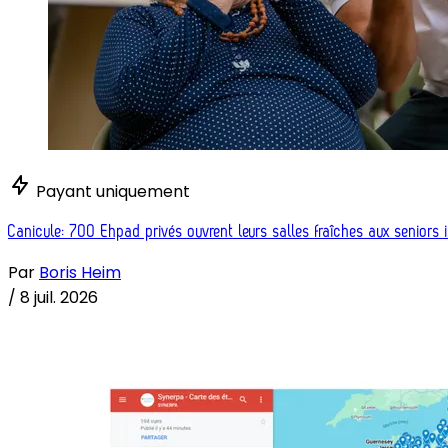
Payant uniquement
Canicule: 700 Ehpad privés ouvrent leurs salles fraîches aux seniors 
Par
Boris Heim
/
8 juil. 2026