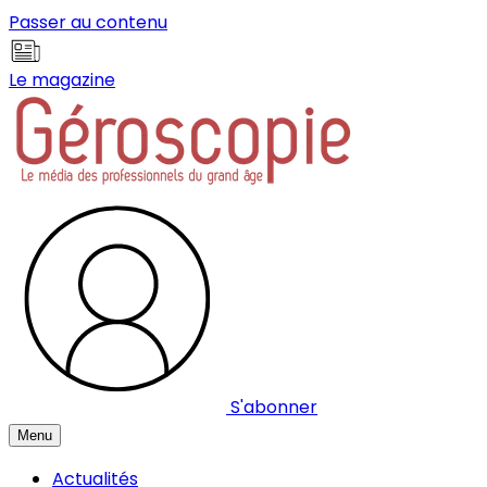
Panneau de gestion des cookies
Passer au contenu
Le magazine
S'abonner
Menu
Actualités