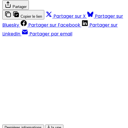
Partager
Partager sur X
Partager sur
Copier le lien
Bluesky
Partager sur Facebook
Partager sur
LinkedIn
Partager par email
Contenus réservés aux abonnés
S'abonner
Déjà abonné ?
Se connecter
Dernières informations
À la une