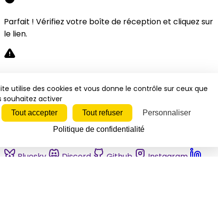
Parfait ! Vérifiez votre boîte de réception et cliquez sur
le lien.
Désolé, une erreur s'est produite. Veuillez réessayer.
ite utilise des cookies et vous donne le contrôle sur ceux que
 souhaitez activer
Fermer
Tout accepter
Tout refuser
Personnaliser
Politique de confidentialité
Bluesky
Discord
Github
Instagram
Linkedin
Mastodon
Pinterest
Reddit
Telegram
Threads
Tiktok
Whatsapp
Youtube
RSS