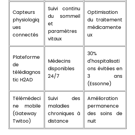
Suivi continu
Capteurs
Optimisation
du sommeil
physiologiq
du traitement
et
ues
médicamente
paramètres
connectés
ux
vitaux
30%
Plateforme
Médecins
d'hospitalisati
de
disponibles
ons évitées en
télédiagnos
24/7
3 ans
tic H2AD
(Essonne)
Télémédeci
Suivi des
Amélioration
ne mobile
maladies
permanence
(Gateway
chroniques à
des soins de
Twitoo)
distance
nuit