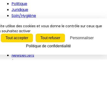
Politique
Juridique
Soin/Hygiène
Animations
ite utilise des cookies et vous donne le contrôle sur ceux que
Innovations
 souhaitez activer
RH
Tout accepter
Tout refuser
Personnaliser
Inspirations
Vidéos
Politique de confidentialité
Newsletters
Événements
Vidéos
Interviews
Études/Dossiers
Politique
Juridique
Soin/hygiène
Animations