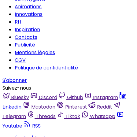
Animations
Innovations
RH
Inspiration
Contacts
Publicité
Mentions légales
CGV
Politique de confidentialité
S'abonner
Suivez-nous
Bluesky
Discord
Github
Instagram
Linkedin
Mastodon
Pinterest
Reddit
Telegram
Threads
Tiktok
Whatsapp
Youtube
RSS