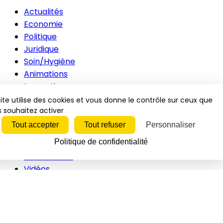
Actualités
Economie
Politique
Juridique
Soin/Hygiène
Animations
Innovations
RH
ite utilise des cookies et vous donne le contrôle sur ceux que
 souhaitez activer
Inspirations
Vidéos
Tout accepter
Tout refuser
Personnaliser
Politique de confidentialité
Newsletters
Événements
Vidéos
Interviews
Études/Dossiers
Politique
Juridique