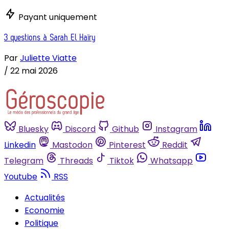
Payant uniquement
3 questions à Sarah El Haïry
Par
Juliette Viatte
/
22 mai 2026
Bluesky
Discord
Github
Instagram
Linkedin
Mastodon
Pinterest
Reddit
Telegram
Threads
Tiktok
Whatsapp
Youtube
RSS
Actualités
Economie
Politique