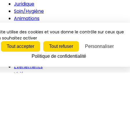
Juridique
Soin/Hygiène
Animations
Innovations
ite utilise des cookies et vous donne le contrôle sur ceux que
RH
 souhaitez activer
Inspirations
Tout accepter
Tout refuser
Personnaliser
Vidéos
Politique de confidentialité
Newsletters
Événements
Vidéos
Interviews
Études/Dossiers
Politique
Juridique
Soin/hygiène
Animations
Innovations