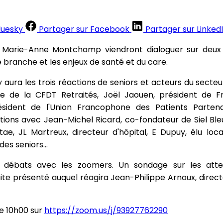
luesky
Partager sur Facebook
Partager sur Linked
 Marie-Anne Montchamp viendront dialoguer sur deux 
 branche et les enjeux de santé et du care.
 y aura les trois réactions de seniors et acteurs du sect
le de la CFDT Retraités, Joël Jaouen, président de F
ésident de l'Union Francophone des Patients Partena
tions avec Jean-Michel Ricard, co-fondateur de Siel Ble
itae, JL Martreux, directeur d'hôpital, E Dupuy, élu loc
des seniors...
s débats avec les zoomers. Un sondage sur les att
te présenté auquel réagira Jean-Philippe Arnoux, direc
e 10h00 sur
https://zoom.us/j/93927762290