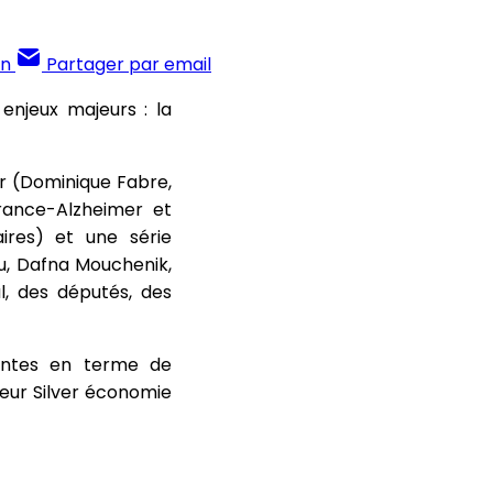
In
Partager par email
enjeux majeurs : la
eur (Dominique Fabre,
rance-Alzheimer et
ires) et une série
u, Dafna Mouchenik,
al, des députés, des
entes en terme de
teur Silver économie