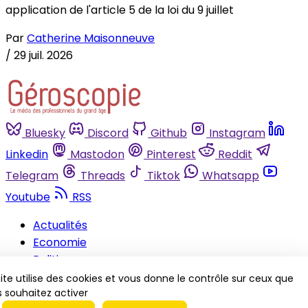
application de l'article 5 de la loi du 9 juillet
Par
Catherine Maisonneuve
/
29 juil. 2026
Bluesky
Discord
Github
Instagram
Linkedin
Mastodon
Pinterest
Reddit
Telegram
Threads
Tiktok
Whatsapp
Youtube
RSS
Actualités
Economie
Politique
Juridique
ite utilise des cookies et vous donne le contrôle sur ceux que
 souhaitez activer
Soin/Hygiène