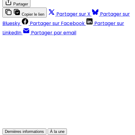
Partager
Partager sur X
Partager sur
Copier le lien
Bluesky
Partager sur Facebook
Partager sur
LinkedIn
Partager par email
Contenus réservés aux abonnés
S'abonner
Déjà abonné ?
Se connecter
Dernières informations
À la une