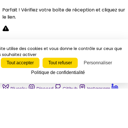
Parfait ! Vérifiez votre boîte de réception et cliquez sur
le lien.
Désolé, une erreur s'est produite. Veuillez réessayer.
ite utilise des cookies et vous donne le contrôle sur ceux que
 souhaitez activer
Fermer
Tout accepter
Tout refuser
Personnaliser
Politique de confidentialité
Bluesky
Discord
Github
Instagram
Linkedin
Mastodon
Pinterest
Reddit
Telegram
Threads
Tiktok
Whatsapp
Youtube
RSS
Actualités