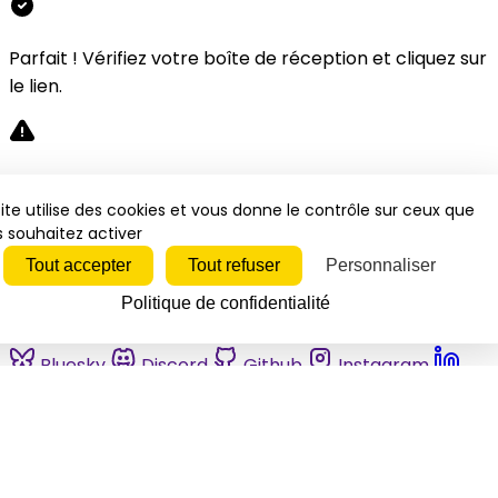
Parfait ! Vérifiez votre boîte de réception et cliquez sur
le lien.
Désolé, une erreur s'est produite. Veuillez réessayer.
ite utilise des cookies et vous donne le contrôle sur ceux que
 souhaitez activer
Fermer
Tout accepter
Tout refuser
Personnaliser
Politique de confidentialité
Bluesky
Discord
Github
Instagram
Linkedin
Mastodon
Pinterest
Reddit
Telegram
Threads
Tiktok
Whatsapp
Youtube
RSS