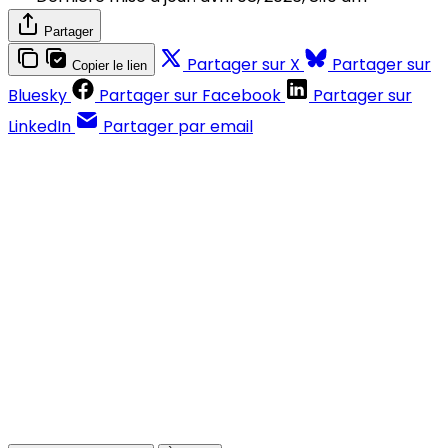
Partager
Partager sur X
Partager sur
Copier le lien
Bluesky
Partager sur Facebook
Partager sur
LinkedIn
Partager par email
Contenus réservés aux abonnés
S'abonner
Déjà abonné ?
Se connecter