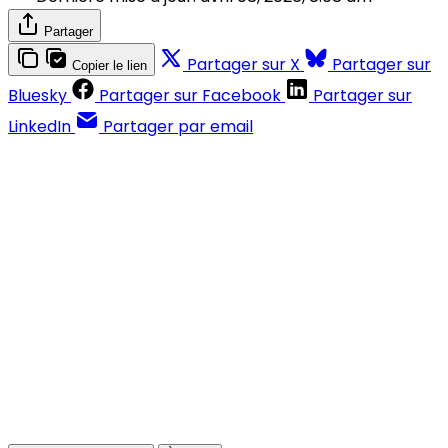
Partager
Partager sur X
Partager sur
Copier le lien
Bluesky
Partager sur Facebook
Partager sur
LinkedIn
Partager par email
Contenus réservés aux abonnés
S'abonner
Déjà abonné ?
Se connecter