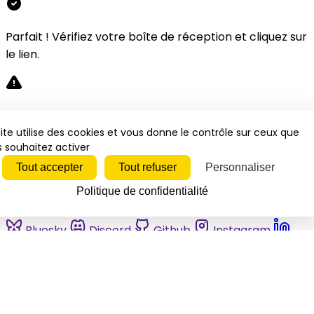
Parfait ! Vérifiez votre boîte de réception et cliquez sur
le lien.
Désolé, une erreur s'est produite. Veuillez réessayer.
ite utilise des cookies et vous donne le contrôle sur ceux que
 souhaitez activer
Fermer
Tout accepter
Tout refuser
Personnaliser
Politique de confidentialité
Bluesky
Discord
Github
Instagram
Linkedin
Mastodon
Pinterest
Reddit
Telegram
Threads
Tiktok
Whatsapp
Youtube
RSS