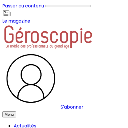
Panneau de gestion des cookies
Passer au contenu
Le magazine
S'abonner
Menu
Actualités