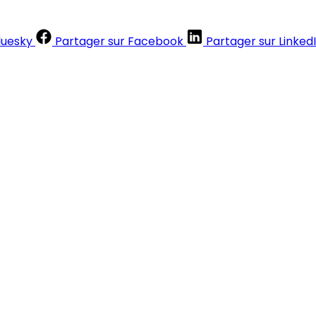
luesky
Partager sur Facebook
Partager sur Linked
Contenus réservés aux abonnés
S'abonner
Déjà abonné ?
Se connecter