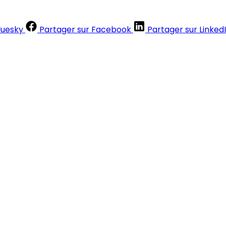
luesky
Partager sur Facebook
Partager sur Linked
Contenus réservés aux abonnés
S'abonner
Déjà abonné ?
Se connecter