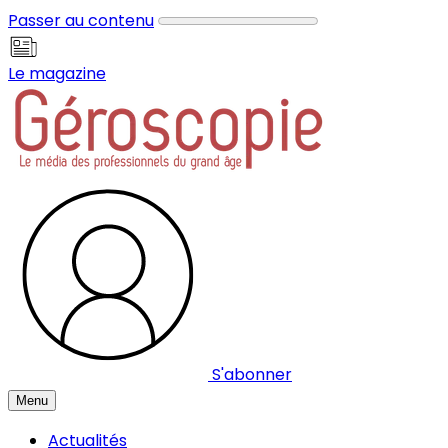
Panneau de gestion des cookies
Passer au contenu
Le magazine
S'abonner
Menu
Actualités