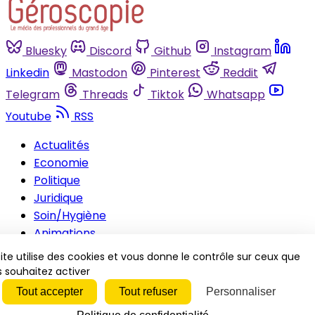
Bluesky
Discord
Github
Instagram
Linkedin
Mastodon
Pinterest
Reddit
Telegram
Threads
Tiktok
Whatsapp
Youtube
RSS
Actualités
Economie
Politique
Juridique
Soin/Hygiène
Animations
Innovations
ite utilise des cookies et vous donne le contrôle sur ceux que
RH
 souhaitez activer
Inspirations
Tout accepter
Tout refuser
Personnaliser
Vidéos