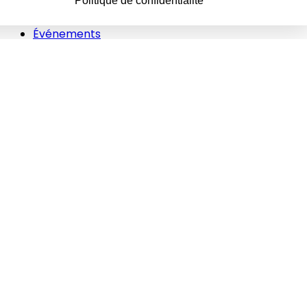
Politique de confidentialité
Newsletters
Événements
Vidéos
Interviews
Études/Dossiers
Politique
Juridique
Soin/hygiène
Animations
Innovations
RH
Inspiration
Contacts
Publicité
Mentions légales
CGV
Politique de confidentialité