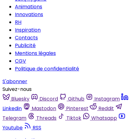
Animations
Innovations
RH
Inspiration
Contacts
Publicité
Mentions légales
CGV
Politique de confidentialité
S'abonner
Suivez-nous
Bluesky
Discord
Github
Instagram
Linkedin
Mastodon
Pinterest
Reddit
Telegram
Threads
Tiktok
Whatsapp
Youtube
RSS