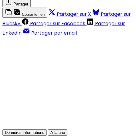
Partager
Partager sur X
Partager sur
Copier le lien
Bluesky
Partager sur Facebook
Partager sur
LinkedIn
Partager par email
Contenus réservés aux abonnés
S'abonner
Déjà abonné ?
Se connecter
Dernières informations
À la une