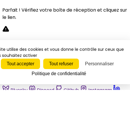
Parfait ! Vérifiez votre boîte de réception et cliquez sur
le lien.
Désolé, une erreur s'est produite. Veuillez réessayer.
ite utilise des cookies et vous donne le contrôle sur ceux que
 souhaitez activer
Fermer
Tout accepter
Tout refuser
Personnaliser
Politique de confidentialité
Bluesky
Discord
Github
Instagram
Linkedin
Mastodon
Pinterest
Reddit
Telegram
Threads
Tiktok
Whatsapp
Youtube
RSS
Actualités