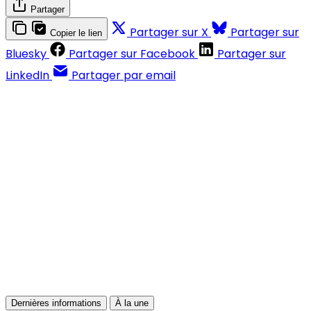
Partager
Partager sur X
Partager sur
Copier le lien
Bluesky
Partager sur Facebook
Partager sur
LinkedIn
Partager par email
Contenus réservés aux abonnés
S'abonner
Déjà abonné ?
Se connecter
Dernières informations
À la une