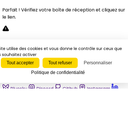
Parfait ! Vérifiez votre boîte de réception et cliquez sur
le lien.
Désolé, une erreur s'est produite. Veuillez réessayer.
ite utilise des cookies et vous donne le contrôle sur ceux que
 souhaitez activer
Fermer
Tout accepter
Tout refuser
Personnaliser
Politique de confidentialité
Bluesky
Discord
Github
Instagram
Linkedin
Mastodon
Pinterest
Reddit
Telegram
Threads
Tiktok
Whatsapp
Youtube
RSS
Actualités