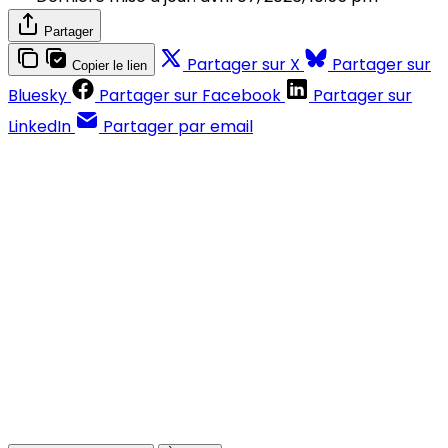
Partager
Partager sur X
Partager sur
Copier le lien
Bluesky
Partager sur Facebook
Partager sur
LinkedIn
Partager par email
Contenus réservés aux abonnés
S'abonner
Déjà abonné ?
Se connecter