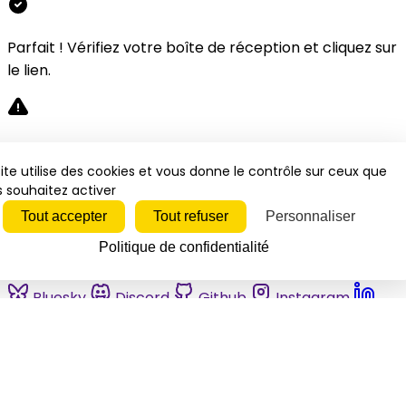
Parfait ! Vérifiez votre boîte de réception et cliquez sur
le lien.
Désolé, une erreur s'est produite. Veuillez réessayer.
ite utilise des cookies et vous donne le contrôle sur ceux que
 souhaitez activer
Fermer
Tout accepter
Tout refuser
Personnaliser
Politique de confidentialité
Bluesky
Discord
Github
Instagram
Linkedin
Mastodon
Pinterest
Reddit
Telegram
Threads
Tiktok
Whatsapp
Youtube
RSS