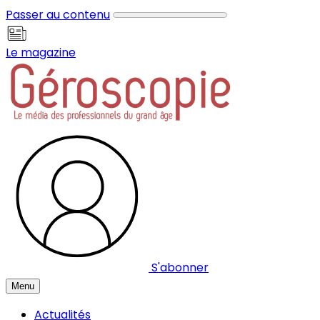
Panneau de gestion des cookies
Passer au contenu
Le magazine
S'abonner
Menu
Actualités