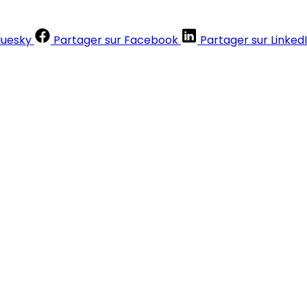
luesky
Partager sur Facebook
Partager sur Linked
Contenus réservés aux abonnés
S'abonner
Déjà abonné ?
Se connecter