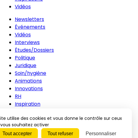
Vidéos
Newsletters
Événements
Vidéos
Interviews
Études/Dossiers
Politique
Juridique
Soin/hygiène
Animations
Innovations
RH
Inspiration
Contacts
ite utilise des cookies et vous donne le contrôle sur ceux
Publicité
vous souhaitez activer
Mentions légales
Tout accepter
Tout refuser
Personnaliser
CGV