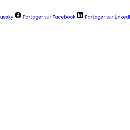
luesky
Partager sur Facebook
Partager sur Linked
Contenus réservés aux abonnés
S'abonner
Déjà abonné ?
Se connecter