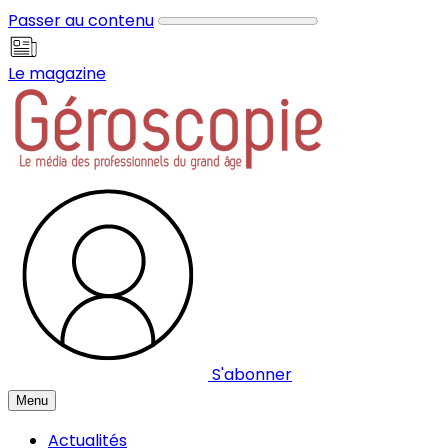
Panneau de gestion des cookies
Passer au contenu
Le magazine
S'abonner
Menu
Actualités