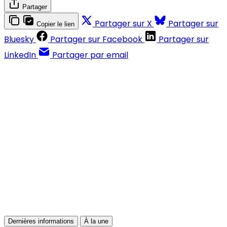
Partager
Partager sur X
Partager sur
Copier le lien
Bluesky
Partager sur Facebook
Partager sur
LinkedIn
Partager par email
Contenus réservés aux abonnés
S'abonner
Déjà abonné ?
Se connecter
Dernières informations
À la une