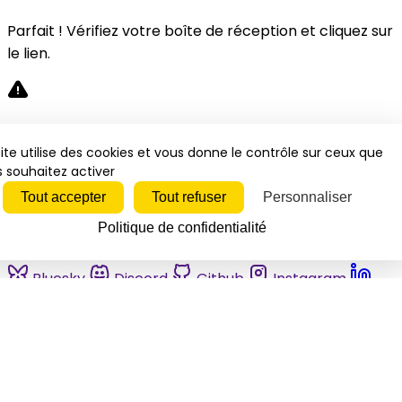
Parfait ! Vérifiez votre boîte de réception et cliquez sur
le lien.
Désolé, une erreur s'est produite. Veuillez réessayer.
ite utilise des cookies et vous donne le contrôle sur ceux que
 souhaitez activer
Fermer
Tout accepter
Tout refuser
Personnaliser
Politique de confidentialité
Bluesky
Discord
Github
Instagram
Linkedin
Mastodon
Pinterest
Reddit
Telegram
Threads
Tiktok
Whatsapp
Youtube
RSS
Actualités