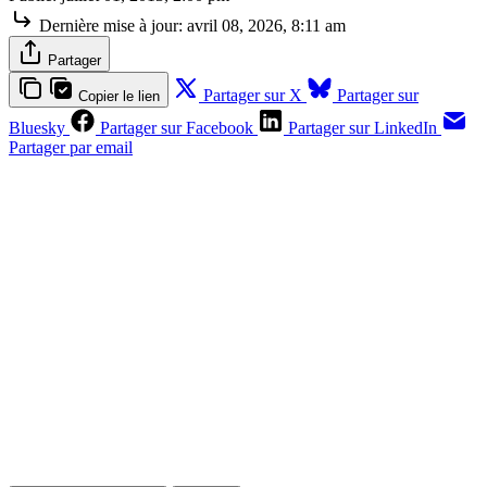
Dernière mise à jour:
avril 08, 2026, 8:11 am
Partager
Partager sur X
Partager sur
Copier le lien
Bluesky
Partager sur Facebook
Partager sur LinkedIn
Partager par email
Contenus réservés aux abonnés
S'abonner
Déjà abonné ?
Se connecter