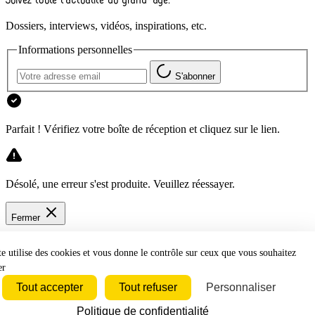
Dossiers, interviews, vidéos, inspirations, etc.
Informations personnelles
S'abonner
Parfait ! Vérifiez votre boîte de réception et cliquez sur le lien.
Désolé, une erreur s'est produite. Veuillez réessayer.
Fermer
te utilise des cookies et vous donne le contrôle sur ceux que vous souhaitez
er
Tout accepter
Tout refuser
Personnaliser
Bluesky
Discord
Github
Instagram
Linkedin
Politique de confidentialité
Mastodon
Pinterest
Reddit
Telegram
Threads