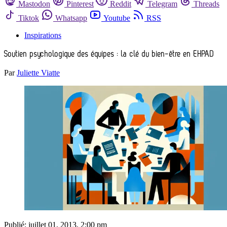
Mastodon
Pinterest
Reddit
Telegram
Threads
Tiktok
Whatsapp
Youtube
RSS
Inspirations
Soutien psychologique des équipes : la clé du bien-être en EHPAD
Par
Juliette Viatte
Publié:
juillet 01, 2013, 2:00 pm