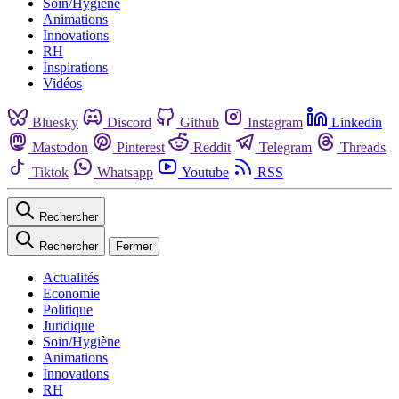
Soin/Hygiène
Animations
Innovations
RH
Inspirations
Vidéos
Bluesky
Discord
Github
Instagram
Linkedin
Mastodon
Pinterest
Reddit
Telegram
Threads
Tiktok
Whatsapp
Youtube
RSS
Rechercher
Rechercher
Fermer
Actualités
Economie
Politique
Juridique
Soin/Hygiène
Animations
Innovations
RH