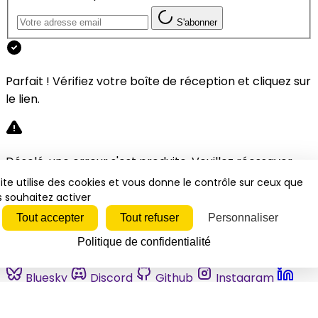
S'abonner
Parfait ! Vérifiez votre boîte de réception et cliquez sur
le lien.
Désolé, une erreur s'est produite. Veuillez réessayer.
ite utilise des cookies et vous donne le contrôle sur ceux que
 souhaitez activer
Fermer
Tout accepter
Tout refuser
Personnaliser
Politique de confidentialité
Bluesky
Discord
Github
Instagram
Linkedin
Mastodon
Pinterest
Reddit