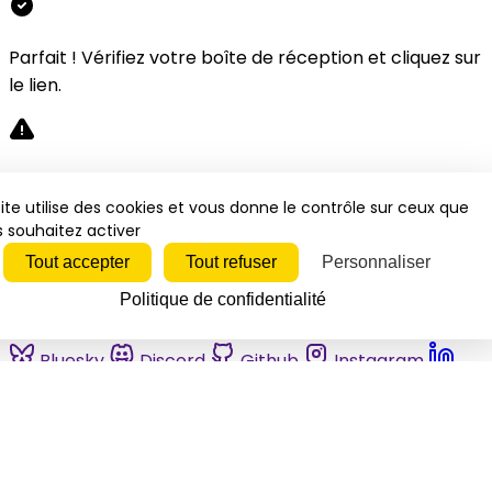
Parfait ! Vérifiez votre boîte de réception et cliquez sur
le lien.
Désolé, une erreur s'est produite. Veuillez réessayer.
ite utilise des cookies et vous donne le contrôle sur ceux que
 souhaitez activer
Fermer
Tout accepter
Tout refuser
Personnaliser
Politique de confidentialité
Bluesky
Discord
Github
Instagram
Linkedin
Mastodon
Pinterest
Reddit
Telegram
Threads
Tiktok
Whatsapp
Youtube
RSS