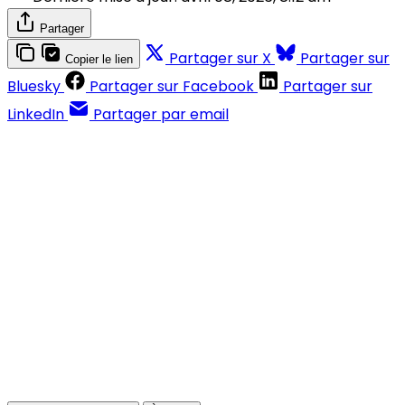
Partager
Partager sur X
Partager sur
Copier le lien
Bluesky
Partager sur Facebook
Partager sur
LinkedIn
Partager par email
Contenus réservés aux abonnés
S'abonner
Déjà abonné ?
Se connecter