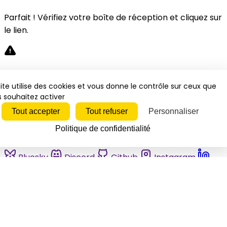
Parfait ! Vérifiez votre boîte de réception et cliquez sur
le lien.
Désolé, une erreur s'est produite. Veuillez réessayer.
ite utilise des cookies et vous donne le contrôle sur ceux que
 souhaitez activer
Fermer
Tout accepter
Tout refuser
Personnaliser
Politique de confidentialité
Bluesky
Discord
Github
Instagram
Linkedin
Mastodon
Pinterest
Reddit
Telegram
Threads
Tiktok
Whatsapp
Youtube
RSS
Actualités