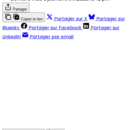
Partager
Partager sur X
Partager sur
Copier le lien
Bluesky
Partager sur Facebook
Partager sur
LinkedIn
Partager par email
Contenus réservés aux abonnés
S'abonner
Déjà abonné ?
Se connecter