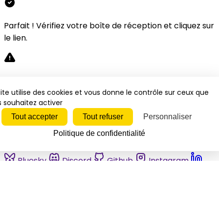
Parfait ! Vérifiez votre boîte de réception et cliquez sur
le lien.
Désolé, une erreur s'est produite. Veuillez réessayer.
ite utilise des cookies et vous donne le contrôle sur ceux que
 souhaitez activer
Fermer
Tout accepter
Tout refuser
Personnaliser
Politique de confidentialité
Bluesky
Discord
Github
Instagram
Linkedin
Mastodon
Pinterest
Reddit
Telegram
Threads
Tiktok
Whatsapp
Youtube
RSS