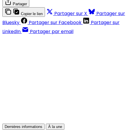
Partager
Partager sur X
Partager sur
Copier le lien
Bluesky
Partager sur Facebook
Partager sur
LinkedIn
Partager par email
Contenus réservés aux abonnés
S'abonner
Déjà abonné ?
Se connecter
Dernières informations
À la une