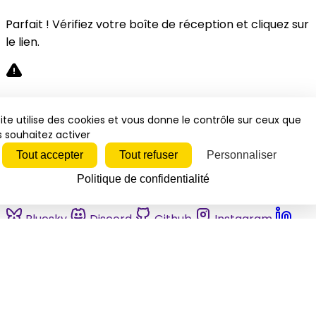
Parfait ! Vérifiez votre boîte de réception et cliquez sur
le lien.
Désolé, une erreur s'est produite. Veuillez réessayer.
ite utilise des cookies et vous donne le contrôle sur ceux que
 souhaitez activer
Fermer
Tout accepter
Tout refuser
Personnaliser
Politique de confidentialité
Bluesky
Discord
Github
Instagram
Linkedin
Mastodon
Pinterest
Reddit
Telegram
Threads
Tiktok
Whatsapp
Youtube
RSS
Actualités