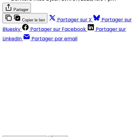
Partager
Partager sur X
Partager sur
Copier le lien
Bluesky
Partager sur Facebook
Partager sur
LinkedIn
Partager par email
Contenus réservés aux abonnés
S'abonner
Déjà abonné ?
Se connecter