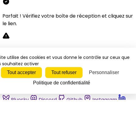
Parfait ! Vérifiez votre boîte de réception et cliquez sur
le lien.
Désolé, une erreur s'est produite. Veuillez réessayer.
ite utilise des cookies et vous donne le contrôle sur ceux que
 souhaitez activer
Fermer
Tout accepter
Tout refuser
Personnaliser
Politique de confidentialité
Bluesky
Discord
Github
Instagram
Linkedin
Mastodon
Pinterest
Reddit
Telegram
Threads
Tiktok
Whatsapp
Youtube
RSS