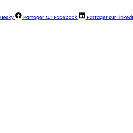
luesky
Partager sur Facebook
Partager sur Linked
Contenus réservés aux abonnés
S'abonner
Déjà abonné ?
Se connecter