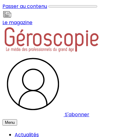
Panneau de gestion des cookies
Passer au contenu
Le magazine
S'abonner
Menu
Actualités