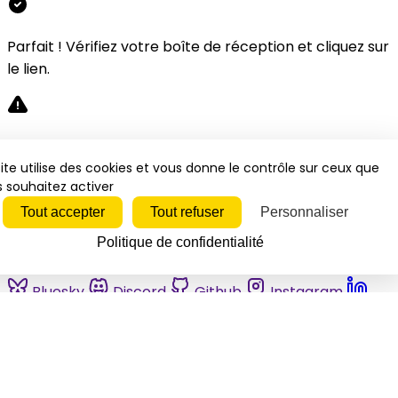
Parfait ! Vérifiez votre boîte de réception et cliquez sur
le lien.
Désolé, une erreur s'est produite. Veuillez réessayer.
ite utilise des cookies et vous donne le contrôle sur ceux que
 souhaitez activer
Fermer
Tout accepter
Tout refuser
Personnaliser
Politique de confidentialité
Bluesky
Discord
Github
Instagram
Linkedin
Mastodon
Pinterest
Reddit
Telegram
Threads
Tiktok
Whatsapp
Youtube
RSS