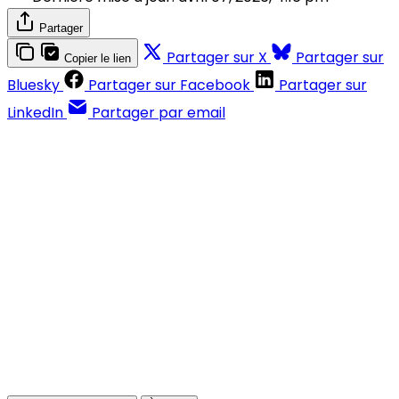
Partager
Partager sur X
Partager sur
Copier le lien
Bluesky
Partager sur Facebook
Partager sur
LinkedIn
Partager par email
Contenus réservés aux abonnés
S'abonner
Déjà abonné ?
Se connecter