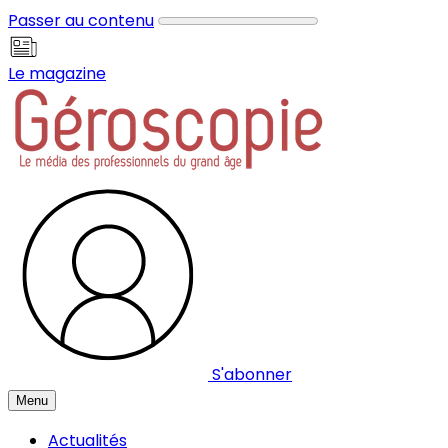
Panneau de gestion des cookies
Passer au contenu
Le magazine
S'abonner
Menu
Actualités