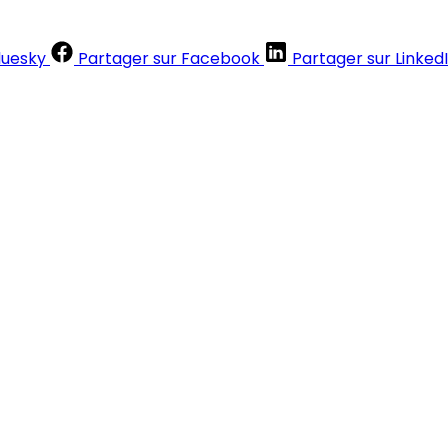
luesky
Partager sur Facebook
Partager sur Linked
Contenus réservés aux abonnés
S'abonner
Déjà abonné ?
Se connecter