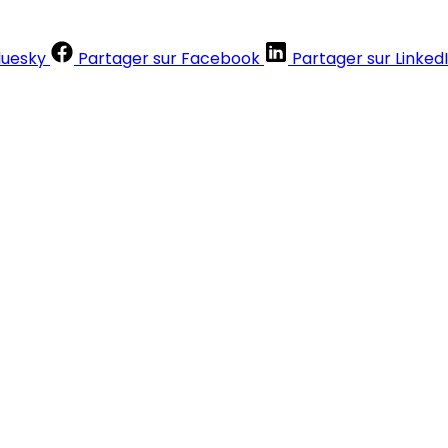
luesky
Partager sur Facebook
Partager sur Linked
Contenus réservés aux abonnés
S'abonner
Déjà abonné ?
Se connecter