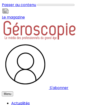
Panneau de gestion des cookies
Passer au contenu
Le magazine
S'abonner
Menu
Actualités