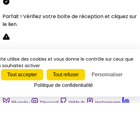
Parfait ! Vérifiez votre boîte de réception et cliquez sur
le lien.
Désolé, une erreur s'est produite. Veuillez réessayer.
ite utilise des cookies et vous donne le contrôle sur ceux que
 souhaitez activer
Fermer
Tout accepter
Tout refuser
Personnaliser
Politique de confidentialité
Bluesky
Discord
Github
Instagram
Linkedin
Mastodon
Pinterest
Reddit
Telegram
Threads
Tiktok
Whatsapp
Youtube
RSS