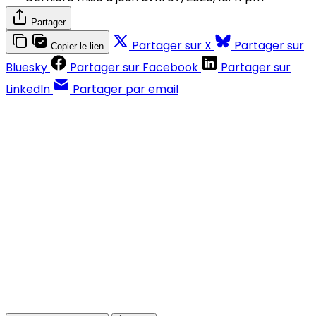
Partager
Partager sur X
Partager sur
Copier le lien
Bluesky
Partager sur Facebook
Partager sur
LinkedIn
Partager par email
Contenus réservés aux abonnés
S'abonner
Déjà abonné ?
Se connecter