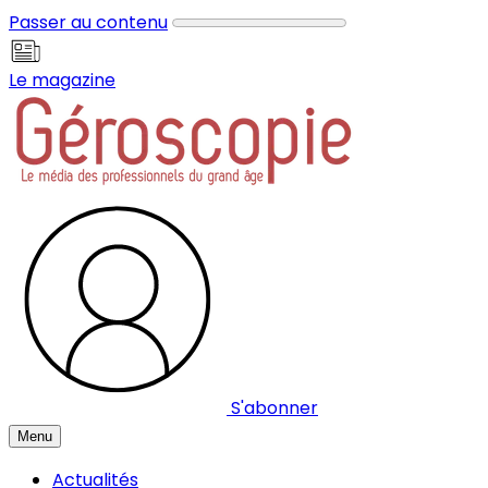
Panneau de gestion des cookies
Passer au contenu
Le magazine
S'abonner
Menu
Actualités