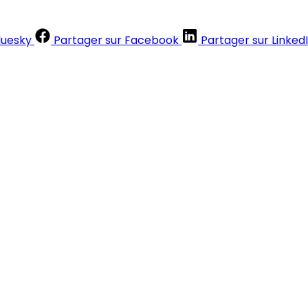
luesky
Partager sur Facebook
Partager sur Linked
Contenus réservés aux abonnés
S'abonner
Déjà abonné ?
Se connecter