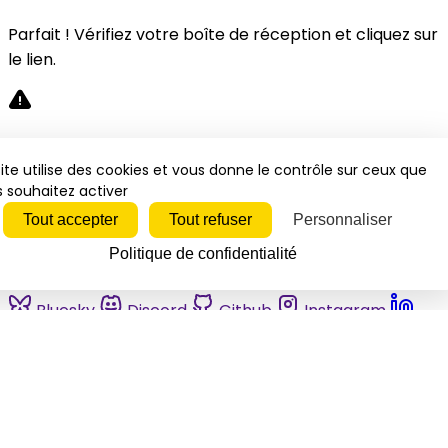
Parfait ! Vérifiez votre boîte de réception et cliquez sur
le lien.
Désolé, une erreur s'est produite. Veuillez réessayer.
ite utilise des cookies et vous donne le contrôle sur ceux que
 souhaitez activer
Fermer
Tout accepter
Tout refuser
Personnaliser
Politique de confidentialité
Bluesky
Discord
Github
Instagram
Linkedin
Mastodon
Pinterest
Reddit
Telegram
Threads
Tiktok
Whatsapp
Youtube
RSS
Actualités