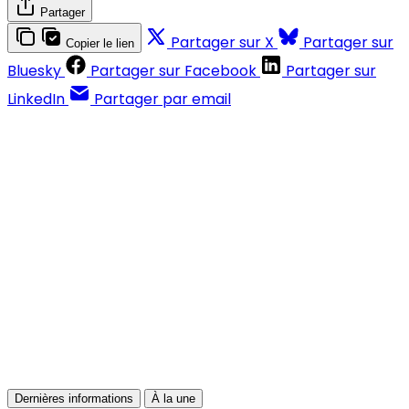
Partager
Partager sur X
Partager sur
Copier le lien
Bluesky
Partager sur Facebook
Partager sur
LinkedIn
Partager par email
Contenus réservés aux abonnés
S'abonner
Déjà abonné ?
Se connecter
Dernières informations
À la une