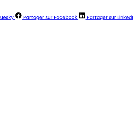
luesky
Partager sur Facebook
Partager sur Linked
Contenus réservés aux abonnés
S'abonner
Déjà abonné ?
Se connecter