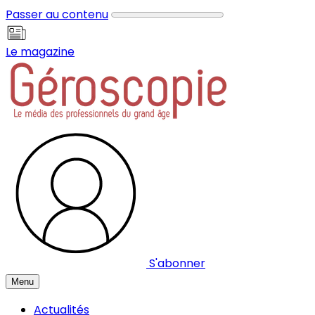
Panneau de gestion des cookies
Passer au contenu
Le magazine
S'abonner
Menu
Actualités