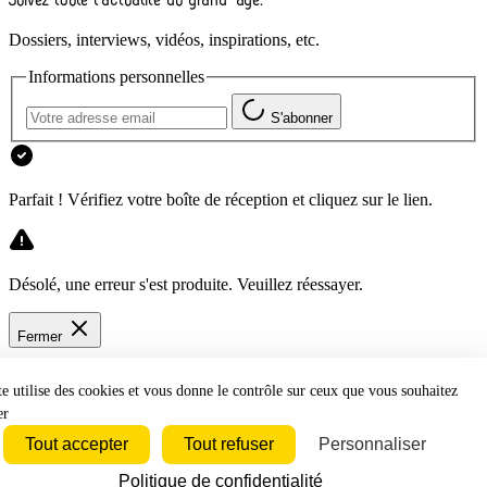
Dossiers, interviews, vidéos, inspirations, etc.
Informations personnelles
S'abonner
Parfait ! Vérifiez votre boîte de réception et cliquez sur le lien.
Désolé, une erreur s'est produite. Veuillez réessayer.
Fermer
te utilise des cookies et vous donne le contrôle sur ceux que vous souhaitez
er
Tout accepter
Tout refuser
Personnaliser
Bluesky
Discord
Github
Instagram
Linkedin
Politique de confidentialité
Mastodon
Pinterest
Reddit
Telegram
Threads