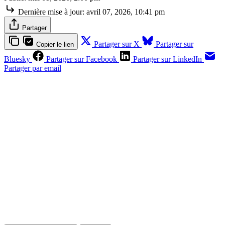
Dernière mise à jour:
avril 07, 2026, 10:41 pm
Partager
Partager sur X
Partager sur
Copier le lien
Bluesky
Partager sur Facebook
Partager sur LinkedIn
Partager par email
Contenus réservés aux abonnés
S'abonner
Déjà abonné ?
Se connecter