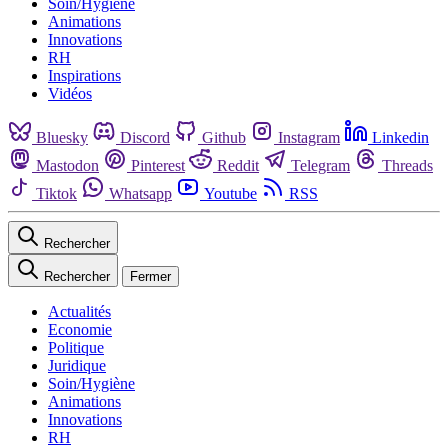
Soin/Hygiène
Animations
Innovations
RH
Inspirations
Vidéos
Bluesky
Discord
Github
Instagram
Linkedin
Mastodon
Pinterest
Reddit
Telegram
Threads
Tiktok
Whatsapp
Youtube
RSS
Rechercher
Rechercher
Fermer
Actualités
Economie
Politique
Juridique
Soin/Hygiène
Animations
Innovations
RH