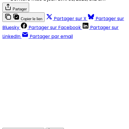
Partager
Partager sur X
Partager sur
Copier le lien
Bluesky
Partager sur Facebook
Partager sur
LinkedIn
Partager par email
Contenus réservés aux abonnés
S'abonner
Déjà abonné ?
Se connecter