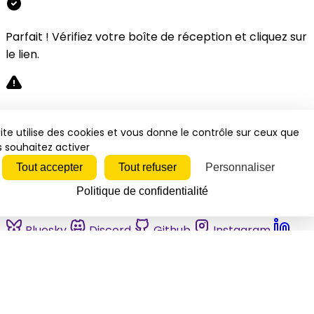
Parfait ! Vérifiez votre boîte de réception et cliquez sur
le lien.
Désolé, une erreur s'est produite. Veuillez réessayer.
ite utilise des cookies et vous donne le contrôle sur ceux que
 souhaitez activer
Fermer
Tout accepter
Tout refuser
Personnaliser
Politique de confidentialité
Bluesky
Discord
Github
Instagram
Linkedin
Mastodon
Pinterest
Reddit
Telegram
Threads
Tiktok
Whatsapp
Youtube
RSS