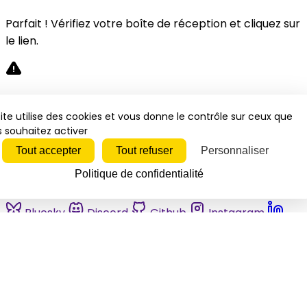
Parfait ! Vérifiez votre boîte de réception et cliquez sur
le lien.
Désolé, une erreur s'est produite. Veuillez réessayer.
ite utilise des cookies et vous donne le contrôle sur ceux que
 souhaitez activer
Fermer
Tout accepter
Tout refuser
Personnaliser
Politique de confidentialité
Bluesky
Discord
Github
Instagram
Linkedin
Mastodon
Pinterest
Reddit
Telegram
Threads
Tiktok
Whatsapp
Youtube
RSS
Actualités