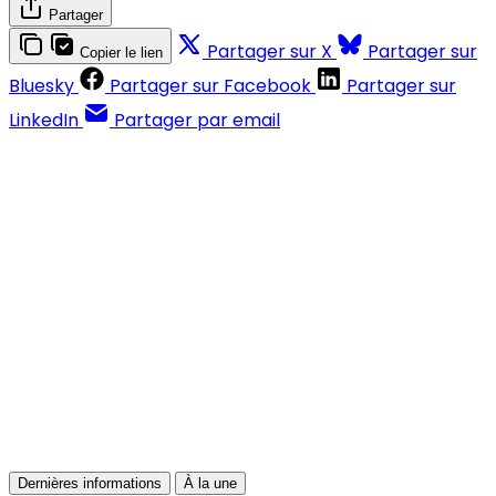
Partager
Partager sur X
Partager sur
Copier le lien
Bluesky
Partager sur Facebook
Partager sur
LinkedIn
Partager par email
Contenus réservés aux abonnés
S'abonner
Déjà abonné ?
Se connecter
Dernières informations
À la une