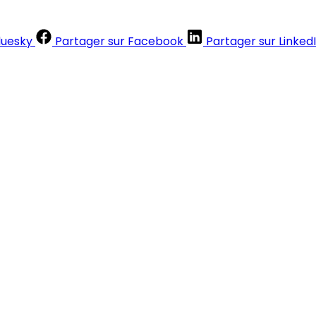
luesky
Partager sur Facebook
Partager sur Linked
Contenus réservés aux abonnés
S'abonner
Déjà abonné ?
Se connecter