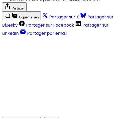
Partager
Partager sur X
Partager sur
Copier le lien
Bluesky
Partager sur Facebook
Partager sur
LinkedIn
Partager par email
Contenus réservés aux abonnés
S'abonner
Déjà abonné ?
Se connecter