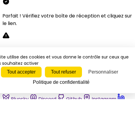
Parfait ! Vérifiez votre boîte de réception et cliquez sur
le lien.
Désolé, une erreur s'est produite. Veuillez réessayer.
ite utilise des cookies et vous donne le contrôle sur ceux que
 souhaitez activer
Fermer
Tout accepter
Tout refuser
Personnaliser
Politique de confidentialité
Bluesky
Discord
Github
Instagram
Linkedin
Mastodon
Pinterest
Reddit
Telegram
Threads
Tiktok
Whatsapp
Youtube
RSS