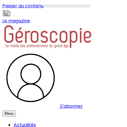
Panneau de gestion des cookies
Passer au contenu
Le magazine
S'abonner
Menu
Actualités