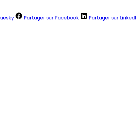
luesky
Partager sur Facebook
Partager sur Linked
Contenus réservés aux abonnés
S'abonner
Déjà abonné ?
Se connecter