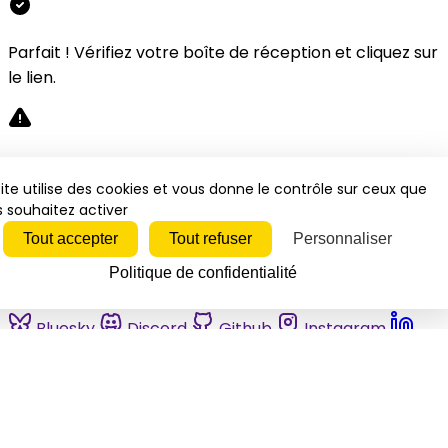
Parfait ! Vérifiez votre boîte de réception et cliquez sur
le lien.
Désolé, une erreur s'est produite. Veuillez réessayer.
ite utilise des cookies et vous donne le contrôle sur ceux que
 souhaitez activer
Fermer
Tout accepter
Tout refuser
Personnaliser
Politique de confidentialité
Bluesky
Discord
Github
Instagram
Linkedin
Mastodon
Pinterest
Reddit
Telegram
Threads
Tiktok
Whatsapp
Youtube
RSS