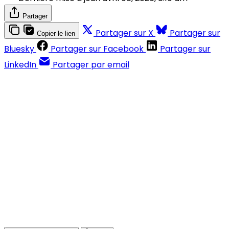
Partager
Partager sur X
Partager sur
Copier le lien
Bluesky
Partager sur Facebook
Partager sur
LinkedIn
Partager par email
Contenus réservés aux abonnés
S'abonner
Déjà abonné ?
Se connecter