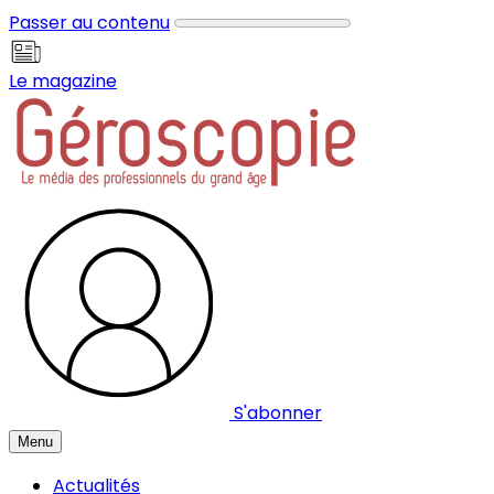
Panneau de gestion des cookies
Passer au contenu
Le magazine
S'abonner
Menu
Actualités