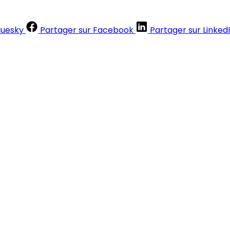
luesky
Partager sur Facebook
Partager sur Linked
Contenus réservés aux abonnés
S'abonner
Déjà abonné ?
Se connecter