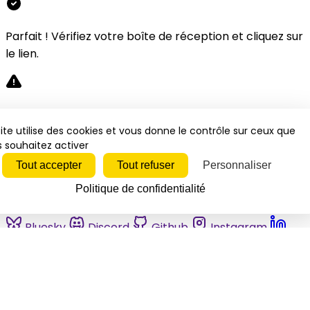
Parfait ! Vérifiez votre boîte de réception et cliquez sur
le lien.
Désolé, une erreur s'est produite. Veuillez réessayer.
ite utilise des cookies et vous donne le contrôle sur ceux que
 souhaitez activer
Fermer
Tout accepter
Tout refuser
Personnaliser
Politique de confidentialité
Bluesky
Discord
Github
Instagram
Linkedin
Mastodon
Pinterest
Reddit
Telegram
Threads
Tiktok
Whatsapp
Youtube
RSS