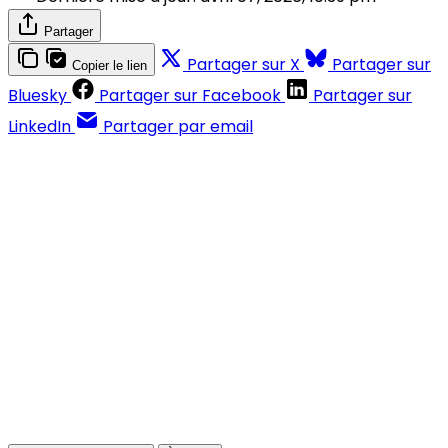
Partager
Partager sur X
Partager sur
Copier le lien
Bluesky
Partager sur Facebook
Partager sur
LinkedIn
Partager par email
Contenus réservés aux abonnés
S'abonner
Déjà abonné ?
Se connecter