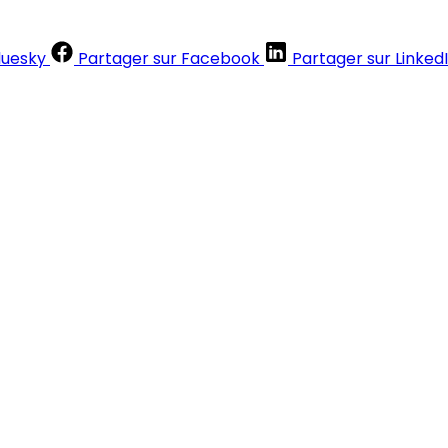
luesky
Partager sur Facebook
Partager sur Linked
Contenus réservés aux abonnés
S'abonner
Déjà abonné ?
Se connecter