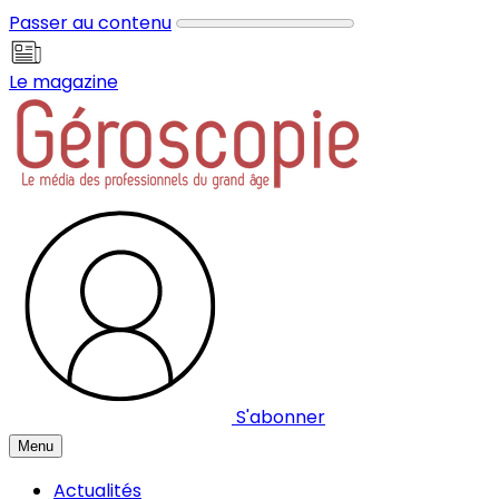
Panneau de gestion des cookies
Passer au contenu
Le magazine
S'abonner
Menu
Actualités