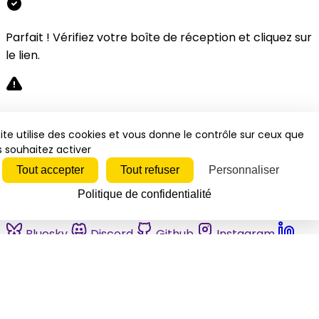
Parfait ! Vérifiez votre boîte de réception et cliquez sur
le lien.
Désolé, une erreur s'est produite. Veuillez réessayer.
ite utilise des cookies et vous donne le contrôle sur ceux que
 souhaitez activer
Fermer
Tout accepter
Tout refuser
Personnaliser
Politique de confidentialité
Bluesky
Discord
Github
Instagram
Linkedin
Mastodon
Pinterest
Reddit
Telegram
Threads
Tiktok
Whatsapp
Youtube
RSS