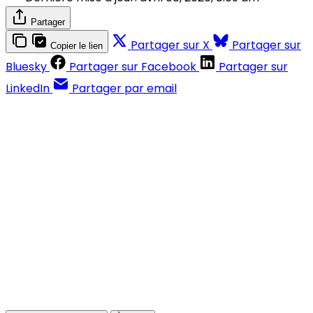
Partager
Partager sur X
Partager sur
Copier le lien
Bluesky
Partager sur Facebook
Partager sur
LinkedIn
Partager par email
Contenus réservés aux abonnés
S'abonner
Déjà abonné ?
Se connecter